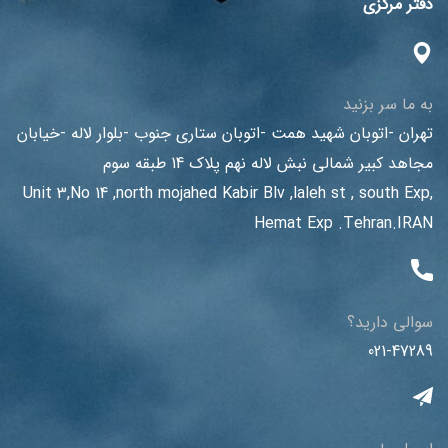
دفتر مرکزی
به ما سر بزنید
تهران -اتوبان شهید همت -اتوبان ستاری جنوب -بلوار لاله -خیابان
مجاهد کبیر شمالی نبش لاله نهم پلاک 14 طبقه سوم
Unit 3,No 14 ,north mojahed Kabir Blv ,laleh st , south Exp,
Hemat Exp .Tehran.IRAN
سوالی دارید؟
021-47289