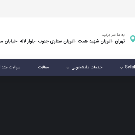
به ما سر بزنید
تهران -اتوبان شهید همت -اتوبان ستاری جنوب -بلوار لاله -خیابان م
Syll
خدمات دانشجویی
مقالات
سوالات متدا