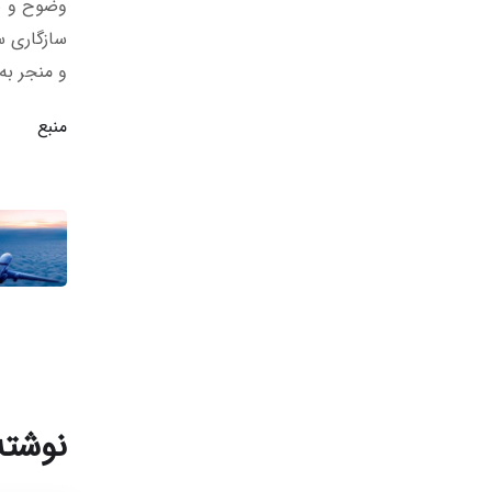
وضوح و شف
سازگاری س
و منجر به
منبع
نوشته