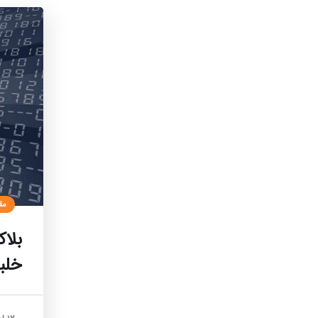
مق
بلا
خلبا