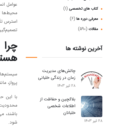
عوامل انس
(1)
کتاب های تخصصی
محیط‌ها ت
(6)
معرفی دوره ها
استرس تأث
(590)
مقالات
تصمیم‌گی
چرا 
آخرین نوشته ها
هستن
چالش‌های مدیریت
سیستم‌های
زمان در زندگی خلبانی
پرواز، ما
28 تیر 1403
با این حا
بلاکچین و حفاظت از
محدودیت‌ه
اطلاعات شخصی
خلبانان
باشند، می
28 تیر 1403
شود.