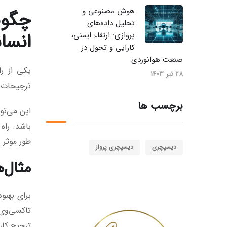
هوش مصنوعی و
چگون
تحلیل داده‌های
انسا
پروازی: ارتقاء ایمنی،
کارایی و تحول در
صنعت هوانوردی
یکی از را
28 تیر 1403
ترجیحات و
برچسب ها
این می‌تو
باشد. راه
طور موثر 
دیسپچری
دیسپچری پرواز
مثال‌
برای بهبو
تاکسی‌وی‌
ترجیح کارب