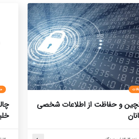
الات
مق
کچین و حفاظت از اطلاعات شخصی
چال
نان
خلب