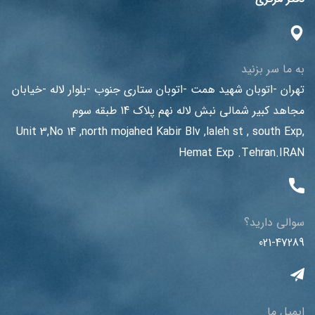
به ما سر بزنید
تهران -اتوبان شهید همت -اتوبان ستاری جنوب -بلوار لاله -خیابان
مجاهد کبیر شمالی نبش لاله نهم پلاک 14 طبقه سوم
Unit 3,No 14 ,north mojahed Kabir Blv ,laleh st , south Exp,
Hemat Exp .Tehran.IRAN
سوالی دارید؟
021-47289
ایمیل ما