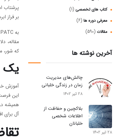
پرشتاب ام
(1)
کتاب های تخصصی
بر فراز اب
(6)
معرفی دوره ها
(590)
مقالات
ب
مقاله، دل
که شور، م
آخرین نوشته ها
یک م
چالش‌های مدیریت
زمان در زندگی خلبانی
آموزش خل
28 تیر 1402
این فرصت 
همیشه در 
بلاکچین و حفاظت از
آل برای ا
اطلاعات شخصی
خلبانان
تقاض
28 تیر 1402