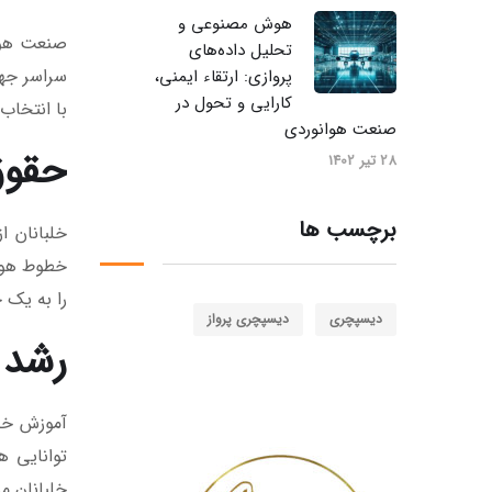
هوش مصنوعی و
صنعت هوان
تحلیل داده‌های
سراسر جها
پروازی: ارتقاء ایمنی،
کارایی و تحول در
با انتخاب
صنعت هوانوردی
حقوق 
28 تیر 1402
برچسب ها
خلبانان ا
خطوط هوای
را به یک 
دیسپچری
دیسپچری پرواز
رشد 
آموزش خلب
خلبانان م