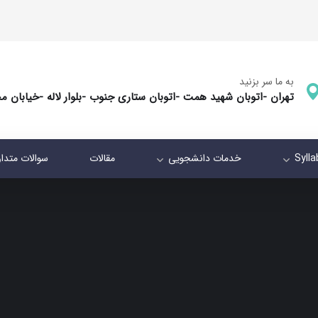
به ما سر بزنید
تهران -اتوبان شهید همت -اتوبان ستاری جنوب -بلوار لاله -خیابان م
Syll
خدمات دانشجویی
مقالات
سوالات متدا