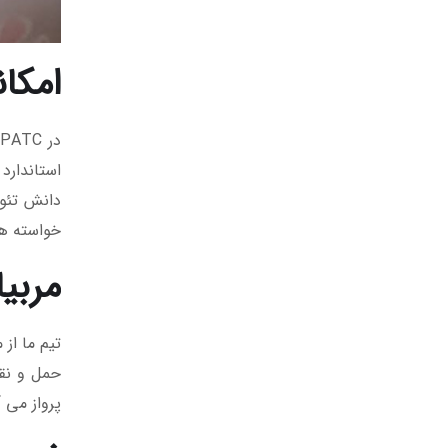
امکا
د
استاندارد
دانش تئو
خواسته ها
مربی
حمل و نق
پرواز می 