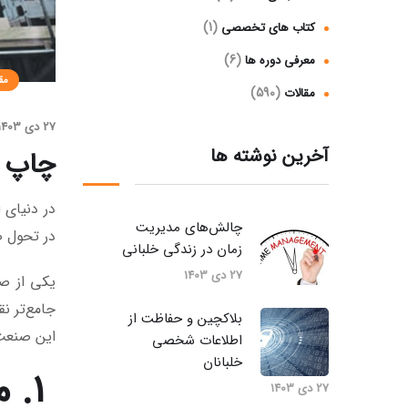
(1)
کتاب های تخصصی
(6)
معرفی دوره ها
مق
(590)
مقالات
27 دی 1403
آخرین نوشته ها
چاپ س
در دنیای 
چالش‌های مدیریت
در تحول ص
زمان در زندگی خلبانی
27 دی 1403
یکی از صن
جامع‌تر ن
بلاکچین و حفاظت از
این صنعت
اطلاعات شخصی
خلبانان
۱. مقدمه‌ای بر چاپ سه‌بعدی در صنعت هوانوردی
27 دی 1403