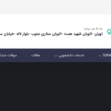
به ما سر بزنید
تهران -اتوبان شهید همت -اتوبان ستاری جنوب -بلوار لاله -خیابان م
Syll
خدمات دانشجویی
مقالات
سوالات متدا