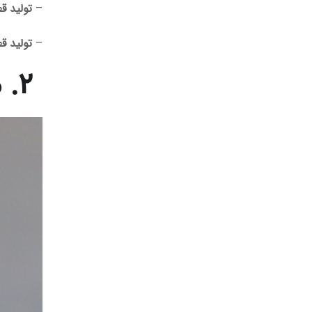
–
تولید ق
–
تولید ق
۲. مزایای چاپ سه‌بعدی در تولید قطعات هواپیما