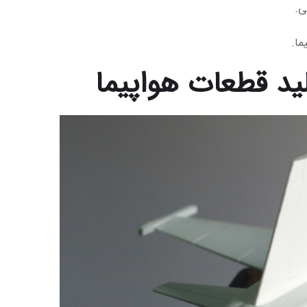
ی.
ما.