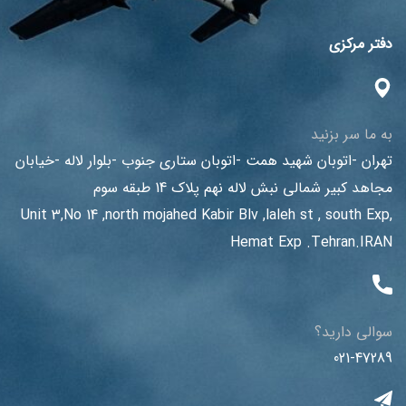
دفتر مرکزی
به ما سر بزنید
تهران -اتوبان شهید همت -اتوبان ستاری جنوب -بلوار لاله -خیابان
مجاهد کبیر شمالی نبش لاله نهم پلاک 14 طبقه سوم
Unit 3,No 14 ,north mojahed Kabir Blv ,laleh st , south Exp,
Hemat Exp .Tehran.IRAN
سوالی دارید؟
021-47289