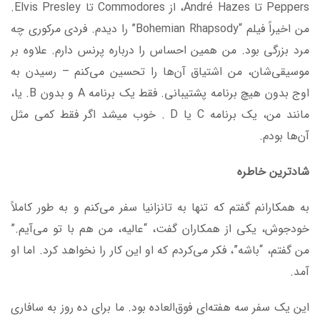
Peppers تا André Hazes، از Commodores تا Elvis Presley.
من اخیراً فیلم “Bohemian Rhapsody” را دیدم. فردی مرکوری چه
مرد بزرگی بود. من همین احساس را درباره پرنس دارم. علاوه بر
موسیقی‌شان، من اشتیاق آن‌ها را تحسین می‌کنم – رسیدن به
اوج‌ بدون هیچ برنامه پشتیبانی. فقط یک برنامه A و بدون B. یا،
مانند من، یک برنامه C یا D . خوب میشد اگر فقط کمی مثل
آن‌ها بودم.
شادترین خاطره
به همکارانم گفتم که تنها به تانزانیا سفر می‌کنم و به طور کاملاً
خودجوش، یکی از همکاران گفت، “عالیه، من هم با تو می‌آیم.”
من گفتم، “باشه”، فکر می‌کردم که او این کار را نخواهد کرد. اما او
آمد.
این یک سفر سه هفته‌ای فوق‌العاده بود. ما برای ده روز به سافاری