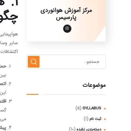
1. 
مرکز آموزش هوانوردی
چگو
پارسیس
هواپیمایی
سایر وسای
اکتشافات 
حمل
بین
اتص
موضوعات
این 
اقت
(5)
SYLLABUS
گستر
می‌ک
(1)
ثبت نام
پیش
(10)
دسته‌بندی نشده