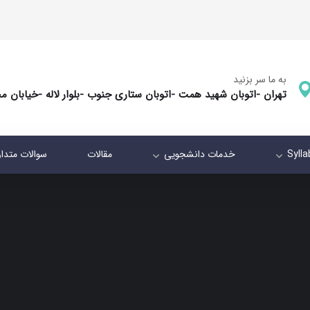
به ما سر بزنید
تهران -اتوبان شهید همت -اتوبان ستاری جنوب -بلوار لاله -خیابان م
Syll
خدمات دانشجویی
مقالات
سوالات متدا