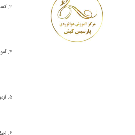
کسب
آمو
آزم
اخذ