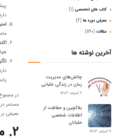
پیش
(1)
کتاب های تخصصی
دارن
(6)
معرفی دوره ها
امن
(590)
مقالات
مام
اکت
آخرین نوشته ها
هواش
تأث
دار
چالش‌های مدیریت
پاید
زمان در زندگی خلبانی
9 اسفند 1403
در مجموع،
مستمر در 
بلاکچین و حفاظت از
عمیقی بر 
اطلاعات شخصی
خلبانان
2. 
9 اسفند 1403