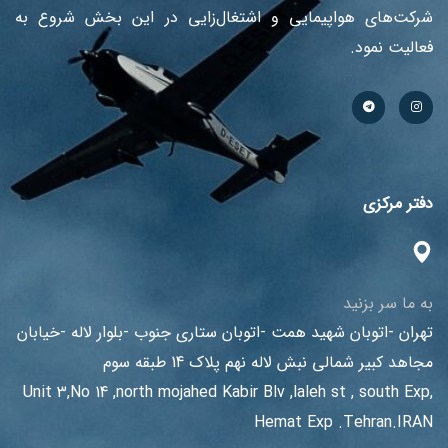
شرکت‌های هواپیمایی و اشتغال‌زایی در این بخش شروع به
فعالیت نمود.
دفتر مرکزی
به ما سر بزنید
تهران -اتوبان شهید همت -اتوبان ستاری جنوب -بلوار لاله -خیابان
مجاهد کبیر شمالی نبش لاله نهم پلاک 14 طبقه سوم
Unit 3,No 14 ,north mojahed Kabir Blv ,laleh st , south Exp,
Hemat Exp .Tehran.IRAN