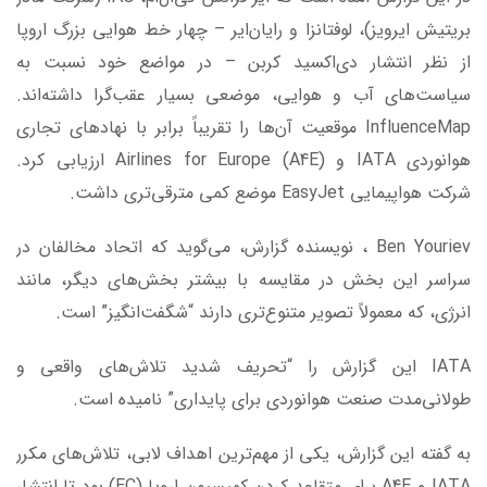
بریتیش ایرویز)، لوفتانزا و رایان‌ایر – چهار خط هوایی بزرگ اروپا
از نظر انتشار دی‌اکسید کربن – در مواضع خود نسبت به
سیاست‌های آب و هوایی، موضعی بسیار عقب‌گرا داشته‌اند.
InfluenceMap موقعیت آن‌ها را تقریباً برابر با نهادهای تجاری
هوانوردی IATA و Airlines for Europe (A4E) ارزیابی کرد.
شرکت هواپیمایی EasyJet موضع کمی مترقی‌تری داشت.
Ben Youriev ، نویسنده گزارش، می‌گوید که اتحاد مخالفان در
سراسر این بخش در مقایسه با بیشتر بخش‌های دیگر، مانند
انرژی، که معمولاً تصویر متنوع‌تری دارند “شگفت‌انگیز” است.
IATA این گزارش را “تحریف شدید تلاش‌های واقعی و
طولانی‌مدت صنعت هوانوردی برای پایداری” نامیده است.
به گفته این گزارش، یکی از مهم‌ترین اهداف لابی، تلاش‌های مکرر
IATA و A4E برای متقاعد کردن کمیسیون اروپا (EC) بود تا انتشار