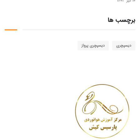
10 تیر 1403
برچسب ها
دیسپچری
دیسپچری پرواز