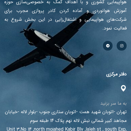
هواپیمایی کشوری و با اهداف کمک به خصوصی‌سازی حوزه
آموزش هوانوردی و آماده کردن کادر پروازی مجرب برای
شرکت‌های هواپیمایی و اشتغال‌زایی در این بخش شروع به
فعالیت نمود.
دفتر مرکزی
به ما سر بزنید
تهران -اتوبان شهید همت -اتوبان ستاری جنوب -بلوار لاله -خیابان
مجاهد کبیر شمالی نبش لاله نهم پلاک 14 طبقه سوم
Unit 3,No 14 ,north mojahed Kabir Blv ,laleh st , south Exp,