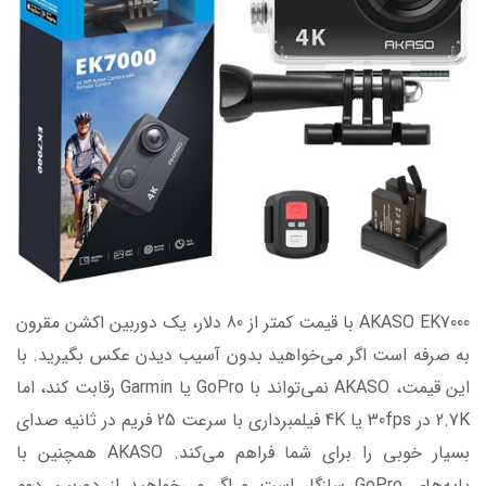
AKASO EK7000 با قیمت کمتر از 80 دلار، یک دوربین اکشن مقرون
به صرفه است اگر می‌خواهید بدون آسیب دیدن عکس بگیرید. با
این قیمت، AKASO نمی‌تواند با GoPro یا Garmin رقابت کند، اما
2.7K در 30fps یا 4K فیلمبرداری با سرعت 25 فریم در ثانیه صدای
بسیار خوبی را برای شما فراهم می‌کند. AKASO همچنین با
پایه‌های GoPro سازگار است و اگر می‌خواهید از دوربین دوم