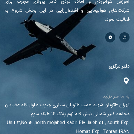
آموزش هوانوردی و آماده کردن کادر پروازی مجرب برای
شرکت‌های هواپیمایی و اشتغال‌زایی در این بخش شروع به
فعالیت نمود.
دفتر مرکزی
به ما سر بزنید
تهران -اتوبان شهید همت -اتوبان ستاری جنوب -بلوار لاله -خیابان
مجاهد کبیر شمالی نبش لاله نهم پلاک 14 طبقه سوم
Unit 3,No 14 ,north mojahed Kabir Blv ,laleh st , south Exp,
Hemat Exp .Tehran.IRAN