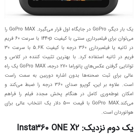
یک بار دیگر، GoPro در جایگاه اول قرار می‌گیرد. GoPro MAX را
می‌توان برای فیلمبرداری سنتی با کیفیت 1440p با سرعت 60 فریم
در ثانیه یا فیلمبرداری 360 درجه با کیفیت 5.6K با سرعت 30
فریم در ثانیه استفاده کرد. با بهترین تثبیت کننده در کلاس و
توانایی گرفتن عکس‌های پانوراما 270 درجه، GoPro MAX یک راه
عالی برای ثبت صحنه‌ها بدون اشاره دوربین به سمت راست
است. علاوه بر این، گوپرو صدای 360 درجه را ضبط می‌کند و
امکان غوطه‌وری کامل در هنگام پخش مجدد فیلم را فراهم
می‌کند.GoPro MAX با قیمت 500 دلار یک انتخاب عالی برای
هوانوردان است.
یک دوم نزدیک: Insta360 ONE X2