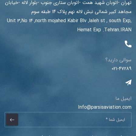
تهران -اتوبان شهید همت -اتوبان ستاری جنوب -بلوار لاله -خیابان
مجاهد کبیر شمالی نبش لاله نهم پلاک 14 طبقه سوم
Unit 3,No 14 ,north mojahed Kabir Blv ,laleh st , south Exp,
Hemat Exp .Tehran.IRAN
سوالی دارید؟
021-47289
ایمیل ما
Info@parsisaviation.com