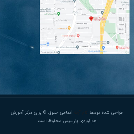
طراحی شده توسط
کام آرت
|تمامی حقوق © برای مرکز آموزش
هوانوردی پارسیس محفوظ است