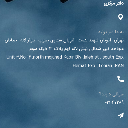
دفتر مرکزی
به ما سر بزنید
تهران -اتوبان شهید همت -اتوبان ستاری جنوب -بلوار لاله -خیابان
مجاهد کبیر شمالی نبش لاله نهم پلاک 14 طبقه سوم
Unit 3,No 14 ,north mojahed Kabir Blv ,laleh st , south Exp,
Hemat Exp .Tehran.IRAN
سوالی دارید؟
021-47289