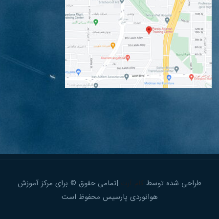
طراحی شده توسط
کام آرت
|تمامی حقوق © برای مرکز آموزش
هوانوردی پارسیس محفوظ است