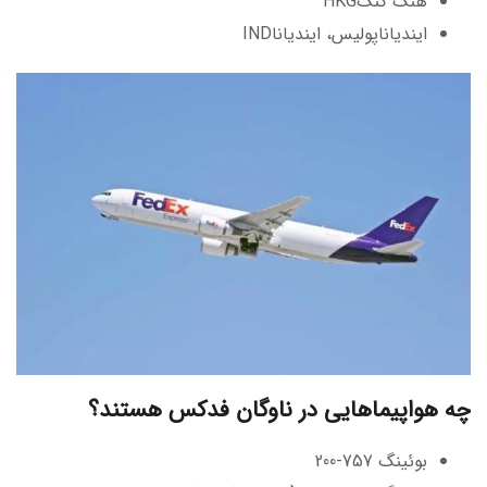
هنگ کنگHKG
ایندیاناپولیس، ایندیاناIND
چه هواپیماهایی در ناوگان فدکس هستند؟
بوئینگ 757-200